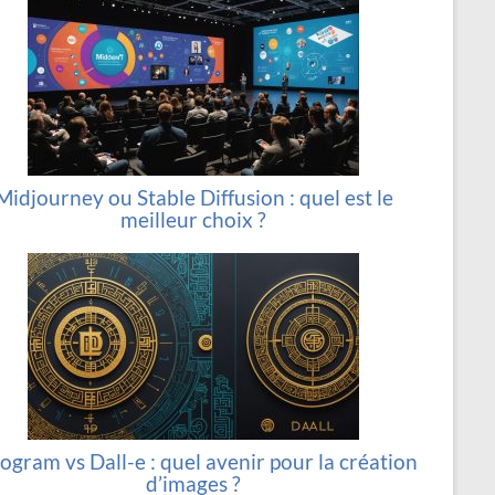
Midjourney ou Stable Diffusion : quel est le
meilleur choix ?
ogram vs Dall-e : quel avenir pour la création
d’images ?