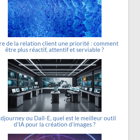
re de la relation client une priorité : comment
être plus réactif, attentif et serviable ?
djourney ou Dall-E, quel est le meilleur outil
d’IA pour la création d’images ?