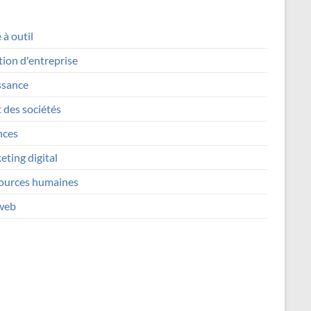
 à outil
ion d'entreprise
ssance
 des sociétés
nces
ting digital
ources humaines
 web