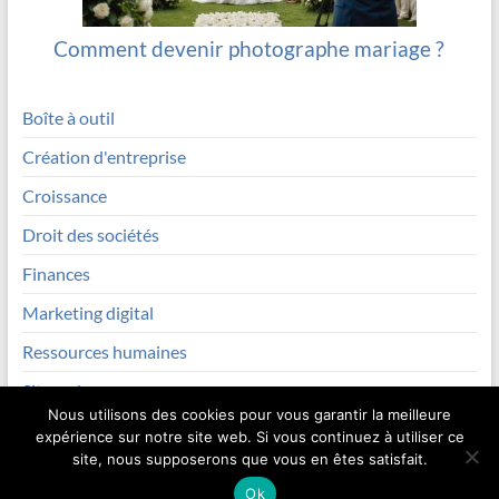
Comment devenir photographe mariage ?
Boîte à outil
Création d'entreprise
Croissance
Droit des sociétés
Finances
Marketing digital
Ressources humaines
Site web
Nous utilisons des cookies pour vous garantir la meilleure
expérience sur notre site web. Si vous continuez à utiliser ce
site, nous supposerons que vous en êtes satisfait.
Copyright © 2026
Madfotos
.
Ok