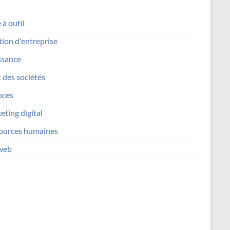
 à outil
ion d'entreprise
ssance
 des sociétés
nces
ting digital
ources humaines
 web