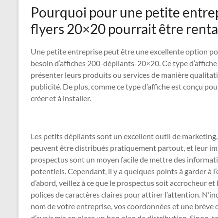
Pourquoi pour une petite entrep
flyers 20×20 pourrait être renta
Une petite entreprise peut être une excellente option pou
besoin d’affiches 200-dépliants-20×20. Ce type d’affiche 
présenter leurs produits ou services de manière qualitat
publicité. De plus, comme ce type d’affiche est conçu pour 
créer et à installer.
Les petits dépliants sont un excellent outil de marketing,
peuvent être distribués pratiquement partout, et leur im
prospectus sont un moyen facile de mettre des informatio
potentiels. Cependant, il y a quelques points à garder à l’
d’abord, veillez à ce que le prospectus soit accrocheur et l
polices de caractères claires pour attirer l’attention. N’in
nom de votre entreprise, vos coordonnées et une brève de
d’avoir mis en place un bon plan de distribution. Sinon, to