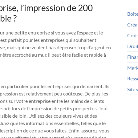
rise, l’impression de 200
Boîte
ble ?
Créat
r une petite entreprise si vous avez l’espace et le
Croi
est parfait pour les entreprises qui souhaitent
Droit
ive, mais qui ne veulent pas dépenser trop d’argent en
être accroché au mur, il peut être facile et rapide à
Fina
Marke
Ress
 en particulier pour les entreprises qui démarrent. Ils
Site
pression est relativement peu coûteuse. De plus, les
ns sur votre entreprise entre les mains de clients
esprit lors de l’impression de petits prospectus. Tout
isible de loin. Utilisez des couleurs vives et des
cluez que les informations essentielles, telles que le
scription de ce que vous faites. Enfin, assurez-vous
us vos efforts (et votre argent) n’auront servi à rien.