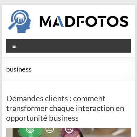
Aller
au
contenu
Madfotos
Menu
business
Demandes clients : comment
transformer chaque interaction en
opportunité business